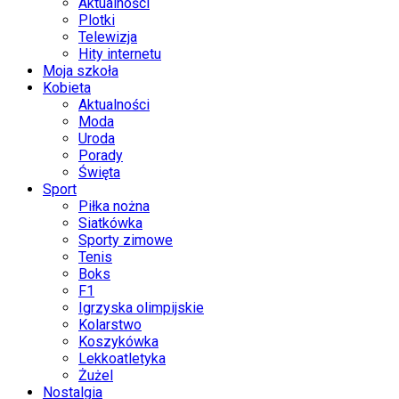
Aktualności
Plotki
Telewizja
Hity internetu
Moja szkoła
Kobieta
Aktualności
Moda
Uroda
Porady
Święta
Sport
Piłka nożna
Siatkówka
Sporty zimowe
Tenis
Boks
F1
Igrzyska olimpijskie
Kolarstwo
Koszykówka
Lekkoatletyka
Żużel
Nostalgia