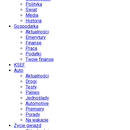
Polityka
Świat
Media
Historia
Gospodarka
Aktualności
Emerytury
Finanse
Praca
Podatki
Twoje finanse
KSEF
Auto
Aktualności
Drogi
Testy
Paliwo
Jednoślady
Automotive
Premiery
Porady
Na wakacje
Życie gwiazd