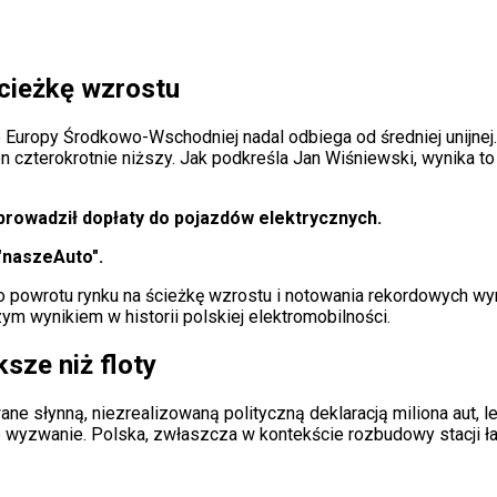
ścieżkę wzrostu
ie Europy Środkowo-Wschodniej nadal odbiega od średniej unijn
n czterokrotnie niższy. Jak podkreśla Jan Wiśniewski, wynika t
wprowadził dopłaty do pojazdów elektrycznych.
"naszeAuto".
o powrotu rynku na ścieżkę wzrostu i notowania rekordowych w
ym wynikiem w historii polskiej elektromobilności.
sze niż floty
ne słynną, niezrealizowaną polityczną deklaracją miliona aut, l
ze wyzwanie. Polska, zwłaszcza w kontekście rozbudowy stacji ł