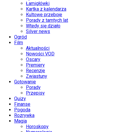
Łamigłówki
Kartka z kalendarza
Kultowe przeboje
Porady z tamtych lat
Wtedy się działo
Silver news
Ogród
Film
Aktualności
Nowości VOD
Oscary
Premiery
Recenzje
Zwiastuny
Gotowanie
Porady
Przepisy
Quizy
Finanse
Pogoda
Rozrywka
Magia
Horoskopy