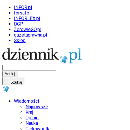
INFOR.pl
forsal.pl
INFORLEX.pl
DGP
ZdrowieGO.pl
gazetaprawna.pl
Sklep
Anuluj
Szukaj
Wiadomości
Najnowsze
Kraj
Opinie
Nauka
Ciekawostki