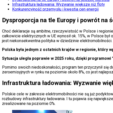
Aktualności
Infrastruktura ładowania: Wyzwanie większe niż floty
Auta ekologiczne
Konkurencyjność przemysłu i kwestia cen energii
Automotive
Jednoślady
Dysproporcja na tle Europy i powrót na 
Drogi
Na wakacje
Paliwo
Choć deklaracje są ambitne, rzeczywistość w Polsce i region
Porady
całkowicie elektrycznych w UE wynosił ok. 15%, w Polsce był o
Premiery
jest niekonsekwentna polityka w dziedzinie elektromobilności.
Testy
Życie gwiazd
Polska była jednym z ostatnich krajów w regionie, który 
Aktualności
Plotki
Sytuacja uległa poprawie w 2025 roku, dzięki programowi 
Telewizja
Pomimo swoich niedoskonałości, program ten przyczynił się d
Hity internetu
zeroemisyjnych w rynku na poziomie około 8%, co jest najlepsz
Edukacja
Aktualności
Infrastruktura ładowania: Wyzwanie więk
Matura
Kobieta
Aktualności
Polskie cele w zakresie elektromobilności nie są już podyktowa
Moda
rozbudowy infrastruktury ładowania. I tu pojawia się najwięks
Uroda
zrealizowane na poziomie 0%.
Porady
Święta