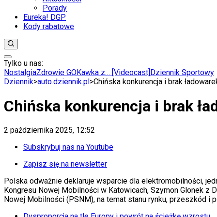
Porady
Eureka! DGP
Kody rabatowe
Tylko u nas:
Anuluj
Wiadomości
Nostalgia
Zdrowie GO
Kawka z… [Videocast]
Dziennik Sportowy
Kraj
Dziennik
>
auto.dziennik.pl
>
Chińska konkurencja i brak ładoware
Świat
Polityka
Chińska konkurencja i brak ła
Nauka
Ciekawostki
Gospodarka
2 października 2025, 12:52
Aktualności
Emerytury
Subskrybuj nas na Youtube
Finanse
Praca
Zapisz się na newsletter
Podatki
Polska odważnie deklaruje wsparcie dla elektromobilności, jed
Twoje finanse
Kongresu Nowej Mobilności w Katowicach, Szymon Glonek z D
Finanse
Nowej Mobilności (PSNM), na temat stanu rynku, przeszkód i 
KSEF
Auto
Dysproporcja na tle Europy i powrót na ścieżkę wzrostu