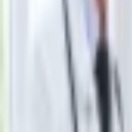
Łamigłówki
Kartka z kalendarza
Kultowe przeboje
Porady z tamtych lat
Wtedy się działo
Silver news
Ogród
Film
Aktualności
Nowości VOD
Oscary
Premiery
Recenzje
Zwiastuny
Gotowanie
Porady
Przepisy
Quizy
Finanse
Pogoda
Rozrywka
Magia
Horoskopy