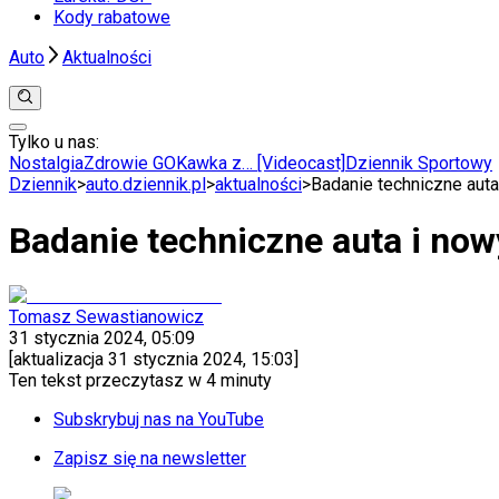
Kody rabatowe
Auto
Aktualności
Tylko u nas:
Anuluj
Wiadomości
Nostalgia
Zdrowie GO
Kawka z… [Videocast]
Dziennik Sportowy
Kraj
Dziennik
>
auto.dziennik.pl
>
aktualności
>
Badanie techniczne auta
Świat
Polityka
Badanie techniczne auta i now
Nauka
Ciekawostki
Gospodarka
Aktualności
Tomasz Sewastianowicz
Emerytury
31 stycznia 2024, 05:09
Finanse
[aktualizacja
31 stycznia 2024, 15:03
]
Praca
Ten tekst przeczytasz w
4 minuty
Podatki
Twoje finanse
Subskrybuj nas na YouTube
Finanse
KSEF
Zapisz się na newsletter
Auto
Aktualności