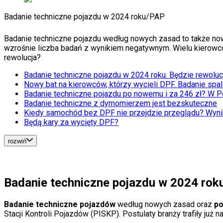
Auta ekologiczne
Badanie techniczne pojazdu w 2024 roku
/
PAP
Automotive
Jednoślady
Drogi
Badanie techniczne pojazdu według nowych zasad to także nowy 
Na wakacje
wzrośnie liczba badań z wynikiem negatywnym. Wielu kierowców
Paliwo
rewolucja?
Porady
Badanie techniczne pojazdu w 2024 roku. Będzie rewoluc
Premiery
Nowy bat na kierowców, którzy wycieli DPF. Badanie spal
Testy
Badanie techniczne pojazdu po nowemu i za 246 zł? W P
Życie gwiazd
Badanie techniczne z dymomierzem jest bezskuteczne
Aktualności
Kiedy samochód bez DPF nie przejdzie przeglądu? Wyni
Plotki
Będą kary za wycięty DPF?
Telewizja
Hity internetu
Edukacja
rozwiń
Aktualności
Matura
Kobieta
Aktualności
Badanie techniczne pojazdu w 2024 roku
Moda
Uroda
Badanie techniczne pojazdów
według nowych zasad oraz
po
Porady
Stacji Kontroli Pojazdów (PISKP). Postulaty branży trafiły już na 
Święta