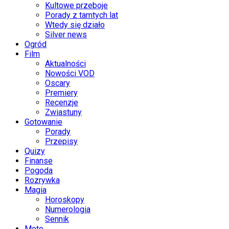
Kultowe przeboje
Porady z tamtych lat
Wtedy się działo
Silver news
Ogród
Film
Aktualności
Nowości VOD
Oscary
Premiery
Recenzje
Zwiastuny
Gotowanie
Porady
Przepisy
Quizy
Finanse
Pogoda
Rozrywka
Magia
Horoskopy
Numerologia
Sennik
Moto