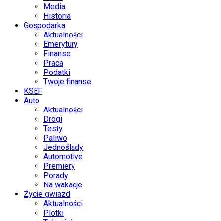
Media
Historia
Gospodarka
Aktualności
Emerytury
Finanse
Praca
Podatki
Twoje finanse
KSEF
Auto
Aktualności
Drogi
Testy
Paliwo
Jednoślady
Automotive
Premiery
Porady
Na wakacje
Życie gwiazd
Aktualności
Plotki