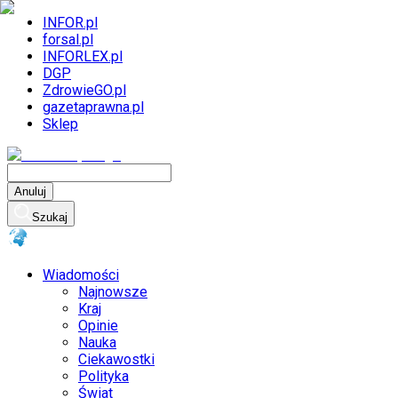
INFOR.pl
forsal.pl
INFORLEX.pl
DGP
ZdrowieGO.pl
gazetaprawna.pl
Sklep
Anuluj
Szukaj
Wiadomości
Najnowsze
Kraj
Opinie
Nauka
Ciekawostki
Polityka
Świat