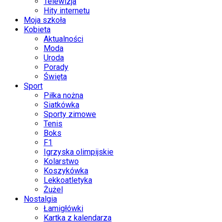
Telewizja
Hity internetu
Moja szkoła
Kobieta
Aktualności
Moda
Uroda
Porady
Święta
Sport
Piłka nożna
Siatkówka
Sporty zimowe
Tenis
Boks
F1
Igrzyska olimpijskie
Kolarstwo
Koszykówka
Lekkoatletyka
Żużel
Nostalgia
Łamigłówki
Kartka z kalendarza