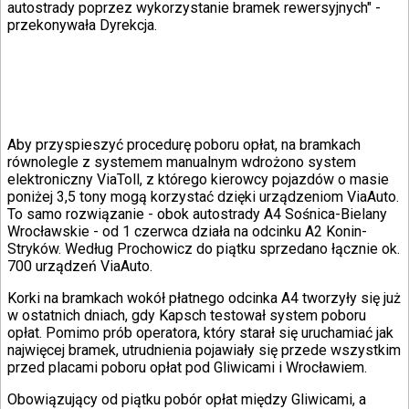
Internet
autostrady poprzez wykorzystanie bramek rewersyjnych" -
Nauka
przekonywała Dyrekcja.
Programy
Sprzęt
Muzyka
Aktualności
Koncerty
Recenzje
Zapowiedzi
Aby przyspieszyć procedurę poboru opłat, na bramkach
Kultura
równolegle z systemem manualnym wdrożono system
Aktualności
elektroniczny ViaToll, z którego kierowcy pojazdów o masie
Książki
poniżej 3,5 tony mogą korzystać dzięki urządzeniom ViaAuto.
Sztuka
To samo rozwiązanie - obok autostrady A4 Sośnica-Bielany
Teatr
Wrocławskie - od 1 czerwca działa na odcinku A2 Konin-
Magia
Stryków. Według Prochowicz do piątku sprzedano łącznie ok.
Horoskopy
700 urządzeń ViaAuto.
Numerologia
Korki na bramkach wokół płatnego odcinka A4 tworzyły się już
Sennik
w ostatnich dniach, gdy Kapsch testował system poboru
Kody rabatowe
opłat. Pomimo prób operatora, który starał się uruchamiać jak
gazetaprawna.pl
najwięcej bramek, utrudnienia pojawiały się przede wszystkim
Forsal.pl
przed placami poboru opłat pod Gliwicami i Wrocławiem.
INFOR.pl
ZdrowieGO.pl
Obowiązujący od piątku pobór opłat między Gliwicami, a