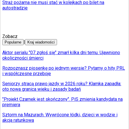
Straż pożarna nie musi stać w kolejkach po bilet na
autostradzie
Zobacz
|
Popularne
Kraj wiadomości
Aktor serialu "07 zgłoś się" zmarł kilka dni temu. Ujawniono
okoliczności śmierci
Rozpoznasz piosenkę po jednym wersie? Pytamy o hity PRL
i współczesne przeboje
Seniorzy stracą prawo jazdy w 2026 roku? Klamka zapadła:
oto nowa granica wieku i zasady badań
"Projekt Czarnek jest skończony". PiS zmienia kandydata na
premiera
Sztorm na Mazurach. Wywrócone łódki, dzieci w wodzie i
akcja ratunkowa