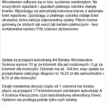
Wrocławiem odbywa się w tzw. systemie zamkniętym. Na
wszystkich wjazdach i zjazdach płatnego odcinka stanęły
bramki. Wjeżdżając na autostradę kierowca bierze z automatu
bilet wjazdowy. Zjeżdżając z płatnego odcinka oddaje bilet
obsłudze, która nalicza odpowiednią opłatę. Płacić można
gotówką (w złotych lub euro) lub kartami płatniczymi - bez
wstukiwania numeru PIN, również zbliżeniowo.
Opłata za przejazd autostradą A4 Bielany Wrocławskie-
Sośnica wynosi 10 gr za kilometr dla aut osobowych i 5 gr za
kilometr dla motocykli. Odcinek ma ok. 164 km, więc opłata za
przejechanie całej jego długości to 16,20 zł dla samochodów i
8,10 zł dla motocykli.
Dzięki niedawnej decyzji rządu od 1 czerwca nie trzeba
płacić za przejazd 17-kilometrowym odcinkiem autostrady A-
4 Sośnica-Kleszczów, czyli autostradową obwodnicą Gliwic.
Opłatom nie podlega jednak tylko ruch lokalny.