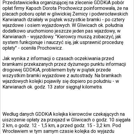
Przedstawicielka organizującej na zlecenie GDDKiA pobór
Porady
opłat firmy Kapsch Dorota Prochowicz poinformowała, że na
Święta
placach poboru opłat w gliwickiej Żernicy i podwrocławskich
Sport
Karwianach działały w piątek wszystkie bramki - po cztery
Piłka nożna
wjazdowe i osiem wyjazdowych. W Gliwicach ok. południa
Siatkówka
dodatkowo uruchomiono jeszcze jeden pas wjazdowy, w
Tenis
Karwianach - wyjazdowy. "Kierowcy muszą zobaczyć, jak
F1
system funkcjonuje i nauczyć się, jak usprawnić procedurę
Kolarstwo
opłaty" - oceniła Prochowicz.
Koszykówka
Lekkoatletyka
Jak wynika z informacji o czasach oczekiwania przed
Nostalgia
bramkami przekazanych przez dyżurnego punktu informacji
Łamigłówki
drogowej GDDKiA, problemem były w piątek przede
Kartka z kalendarza
wszystkim bramki wyjazdowe z autostrady. Na bramkach
Kultowe przeboje
wjazdowych kolejki pojawiły się dopiero po południu - w
Porady z tamtych lat
Karwianach ok. godz. 13 zator sięgnął kilometra.
Wtedy się działo
Silver news
Ogród
Gotowanie
Porady
Według danych GDDKiA kolejka kierowców czekających na
Przepisy
uiszczenie opłaty za przejazd w Gliwicach o godz. 10 sięgała
Podróże
2 km, o godz. 12 - 1,5 km, a przed godz. 15 - 3,2 km. Pod
Polska
Wrocławiem w tym samym czasie kolejka do wyjazdu
Europa