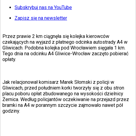
KSEF
Auto
Subskrybuj nas na YouTube
Aktualności
Auta ekologiczne
Zapisz się na newsletter
Automotive
Jednoślady
Drogi
Przez prawie 2 km ciągnęła się kolejka kierowców
Na wakacje
czekających na wyjazd z płatnego odcinka autostrady A4 w
Paliwo
Gliwicach. Podobna kolejka pod Wrocławiem sięgała 1 km.
Porady
Tego dnia na odcinku A4 Gliwice-Wrocław zaczęto pobierać
Premiery
opłaty.
Testy
Życie gwiazd
Aktualności
Plotki
Jak relacjonował komisarz Marek Słomski z policji w
Telewizja
Gliwicach, przed południem korki tworzyły się z obu stron
Hity internetu
placu poboru opłat zbudowanego na wysokości dzielnicy
Edukacja
Żernica. Według policjantów oczekiwanie na przejazd przez
Aktualności
bramki na A4 w porannym szczycie zajmowało nawet pół
Matura
godziny.
Kobieta
Aktualności
Moda
Uroda