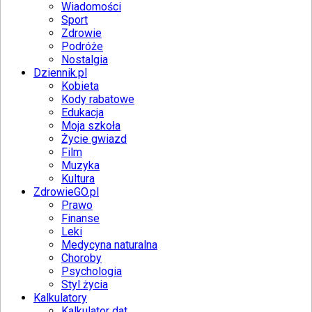
Wiadomości
Sport
Zdrowie
Podróże
Nostalgia
Dziennik.pl
Kobieta
Kody rabatowe
Edukacja
Moja szkoła
Życie gwiazd
Film
Muzyka
Kultura
ZdrowieGO.pl
Prawo
Finanse
Leki
Medycyna naturalna
Choroby
Psychologia
Styl życia
Kalkulatory
Kalkulator dat