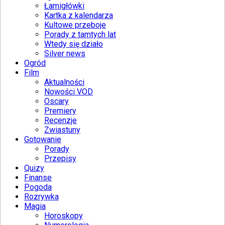
Łamigłówki
Kartka z kalendarza
Kultowe przeboje
Porady z tamtych lat
Wtedy się działo
Silver news
Ogród
Film
Aktualności
Nowości VOD
Oscary
Premiery
Recenzje
Zwiastuny
Gotowanie
Porady
Przepisy
Quizy
Finanse
Pogoda
Rozrywka
Magia
Horoskopy