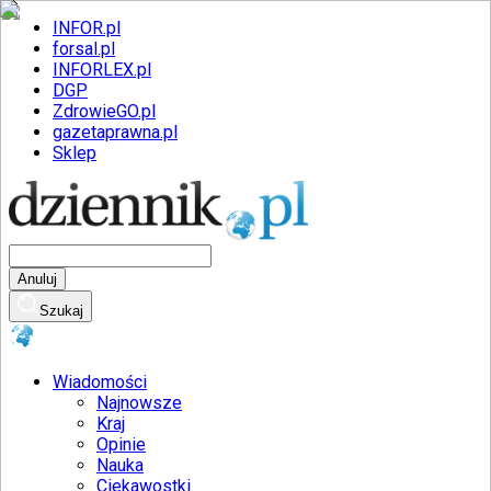
INFOR.pl
forsal.pl
INFORLEX.pl
DGP
ZdrowieGO.pl
gazetaprawna.pl
Sklep
Anuluj
Szukaj
Wiadomości
Najnowsze
Kraj
Opinie
Nauka
Ciekawostki