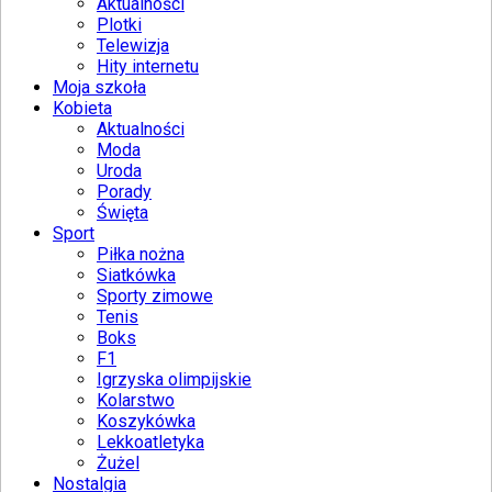
Aktualności
Plotki
Telewizja
Hity internetu
Moja szkoła
Kobieta
Aktualności
Moda
Uroda
Porady
Święta
Sport
Piłka nożna
Siatkówka
Sporty zimowe
Tenis
Boks
F1
Igrzyska olimpijskie
Kolarstwo
Koszykówka
Lekkoatletyka
Żużel
Nostalgia