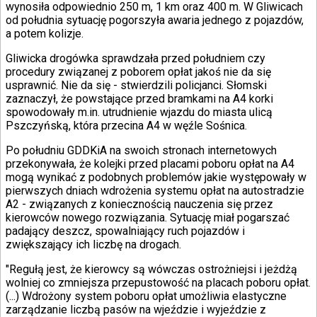
wynosiła odpowiednio 250 m, 1 km oraz 400 m. W Gliwicach
Świat
od południa sytuację pogorszyła awaria jednego z pojazdów,
Ubezpieczenie
a potem kolizje.
Moja szkoła
Pogoda
Gliwicka drogówka sprawdzała przed południem czy
Moto
procedury związanej z poborem opłat jakoś nie da się
Quizy
usprawnić. Nie da się - stwierdzili policjanci. Słomski
Zdrowie
zaznaczył, że powstające przed bramkami na A4 korki
Choroby
spowodowały m.in. utrudnienie wjazdu do miasta ulicą
Profilaktyka
Pszczyńską, która przecina A4 w węźle Sośnica.
Diety
Nieruchomości
Po południu GDDKiA na swoich stronach internetowych
Budowa i remont
przekonywała, że kolejki przed placami poboru opłat na A4
Architektura i design
mogą wynikać z podobnych problemów jakie występowały w
Kupno i wynajem
pierwszych dniach wdrożenia systemu opłat na autostradzie
Film
A2 - związanych z koniecznością nauczenia się przez
Aktualności
kierowców nowego rozwiązania. Sytuację miał pogarszać
Premiery
padający deszcz, spowalniający ruch pojazdów i
Recenzje
zwiększający ich liczbę na drogach.
Rozrywka
Technologia
"Regułą jest, że kierowcy są wówczas ostrożniejsi i jeżdżą
Aktualności
wolniej co zmniejsza przepustowość na placach poboru opłat.
Aplikacje mobilne
(...) Wdrożony system poboru opłat umożliwia elastyczne
Gry
zarządzanie liczbą pasów na wjeździe i wyjeździe z