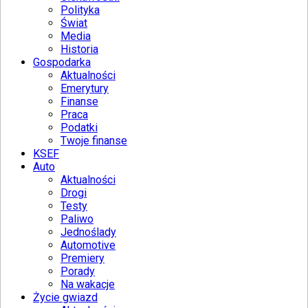
Polityka
Świat
Media
Historia
Gospodarka
Aktualności
Emerytury
Finanse
Praca
Podatki
Twoje finanse
KSEF
Auto
Aktualności
Drogi
Testy
Paliwo
Jednoślady
Automotive
Premiery
Porady
Na wakacje
Życie gwiazd