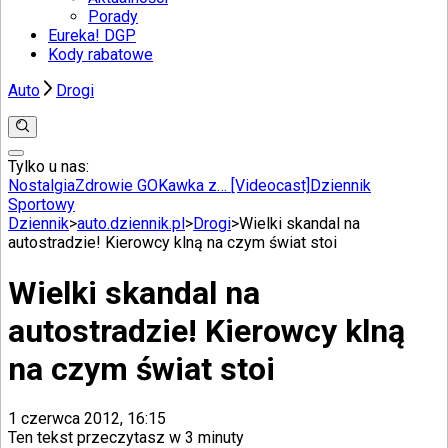
Porady
Eureka! DGP
Kody rabatowe
Auto
Drogi
Tylko u nas:
Anuluj
Wiadomości
Nostalgia
Zdrowie GO
Kawka z… [Videocast]
Dziennik
Kraj
Sportowy
Świat
Dziennik
>
auto.dziennik.pl
>
Drogi
>
Wielki skandal na
Polityka
autostradzie! Kierowcy klną na czym świat stoi
Nauka
Ciekawostki
Wielki skandal na
Gospodarka
Aktualności
autostradzie! Kierowcy klną
Emerytury
Finanse
na czym świat stoi
Praca
Podatki
Twoje finanse
1 czerwca 2012, 16:15
Finanse
Ten tekst przeczytasz w
3 minuty