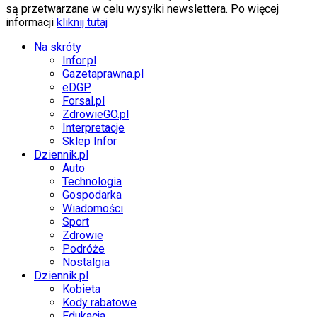
są przetwarzane w celu wysyłki newslettera. Po więcej
informacji
kliknij tutaj
Na skróty
Infor.pl
Gazetaprawna.pl
eDGP
Forsal.pl
ZdrowieGO.pl
Interpretacje
Sklep Infor
Dziennik.pl
Auto
Technologia
Gospodarka
Wiadomości
Sport
Zdrowie
Podróże
Nostalgia
Dziennik.pl
Kobieta
Kody rabatowe
Edukacja