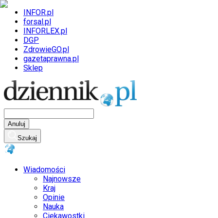
INFOR.pl
forsal.pl
INFORLEX.pl
DGP
ZdrowieGO.pl
gazetaprawna.pl
Sklep
Anuluj
Szukaj
Wiadomości
Najnowsze
Kraj
Opinie
Nauka
Ciekawostki