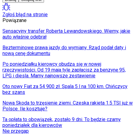
Świat
Ubezpieczenie
Zgłoś błąd na stronie
Moja szkoła
Powiązane
Pogoda
Moto
Sensacyjny transfer Roberta Lewandowskiego. Wiemy, jakie
Quizy
auto właśnie odebrał
Zdrowie
Choroby
Bezterminowe prawa jazdy do wymiany. Rząd podał daty i
Profilaktyka
nową cenę dokumentu
Diety
Nieruchomości
Po poniedziałku kierowcy obudzą się w nowej
Budowa i remont
rzeczywistości. Od 19 maja tyle zapłacisz za benzynę 95,
Architektura i design
LPG i diesla. Mamy najnowsze zestawienie
Kupno i wynajem
Oto nowy Fiat za 54 900 zł. Spala 5 l na 100 km. Chińczycy
Film
bez szans
Aktualności
Premiery
Nowa Skoda to trzęsienie ziemi. Czeska rakieta 1.5 TSI już w
Recenzje
Polsce. Ile kosztuje?
Rozrywka
Technologia
Ta opłata to obowiązek, zostało 9 dni. To będzie czarny
Aktualności
poniedziałek dla kierowców
Aplikacje mobilne
Nie przegap
Gry