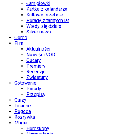
Łamigłówki
Kartka z kalendarza
Kultowe przeboje
Porady z tamtych lat
Wtedy się działo
Silver news
Ogród
Film
Aktualności
Nowości VOD
Oscary
Premiery
Recenzje
Zwiastuny
Gotowanie
Porady
Przepisy
Quizy
Finanse
Pogoda
Rozrywka
Magia
Horoskopy