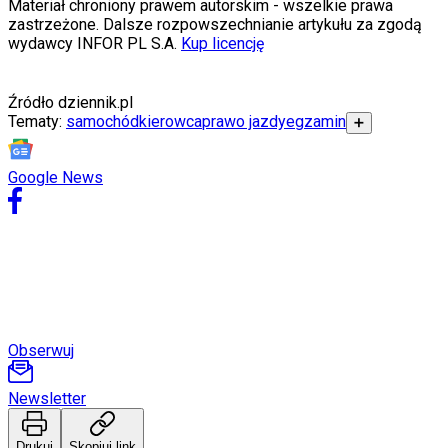
Materiał chroniony prawem autorskim - wszelkie prawa
Porady
zastrzeżone. Dalsze rozpowszechnianie artykułu za zgodą
Święta
wydawcy INFOR PL S.A.
Kup licencję
Sport
Piłka nożna
Siatkówka
Źródło
dziennik.pl
Tenis
Tematy:
samochód
kierowca
prawo jazdy
egzamin
F1
➕
Kolarstwo
Koszykówka
Google News
Lekkoatletyka
Nostalgia
Łamigłówki
Kartka z kalendarza
Kultowe przeboje
Porady z tamtych lat
Wtedy się działo
Silver news
Ogród
Obserwuj
Gotowanie
Porady
Przepisy
Newsletter
Podróże
Polska
Europa
Drukuj
Skopiuj link