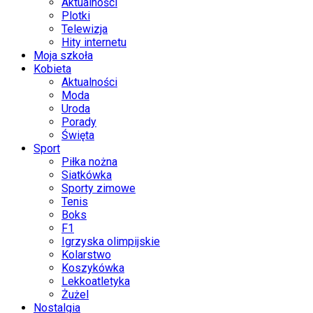
Aktualności
Plotki
Telewizja
Hity internetu
Moja szkoła
Kobieta
Aktualności
Moda
Uroda
Porady
Święta
Sport
Piłka nożna
Siatkówka
Sporty zimowe
Tenis
Boks
F1
Igrzyska olimpijskie
Kolarstwo
Koszykówka
Lekkoatletyka
Żużel
Nostalgia