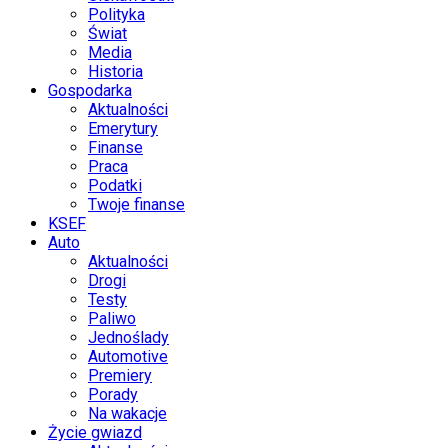
Polityka
Świat
Media
Historia
Gospodarka
Aktualności
Emerytury
Finanse
Praca
Podatki
Twoje finanse
KSEF
Auto
Aktualności
Drogi
Testy
Paliwo
Jednoślady
Automotive
Premiery
Porady
Na wakacje
Życie gwiazd