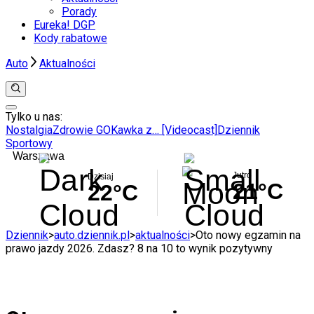
Porady
Eureka! DGP
Kody rabatowe
Auto
Aktualności
Tylko u nas:
Anuluj
Wiadomości
Nostalgia
Zdrowie GO
Kawka z… [Videocast]
Dziennik
Kraj
Sportowy
Świat
Warszawa
Polityka
Jutro
Dzisiaj
Nauka
21
°C
22
°C
Ciekawostki
Gospodarka
Aktualności
Emerytury
Dziennik
>
auto.dziennik.pl
>
aktualności
>
Oto nowy egzamin na
Finanse
prawo jazdy 2026. Zdasz? 8 na 10 to wynik pozytywny
Praca
Podatki
Twoje finanse
Finanse