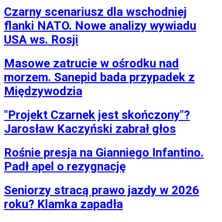
Internet
Czarny scenariusz dla wschodniej
Nauka
Programy
flanki NATO. Nowe analizy wywiadu
Sprzęt
USA ws. Rosji
Muzyka
Aktualności
Koncerty
Masowe zatrucie w ośrodku nad
Recenzje
morzem. Sanepid bada przypadek z
Zapowiedzi
Kultura
Międzywodzia
Aktualności
Książki
"Projekt Czarnek jest skończony"?
Sztuka
Teatr
Jarosław Kaczyński zabrał głos
Magia
Horoskopy
Rośnie presja na Gianniego Infantino.
Numerologia
Sennik
Padł apel o rezygnację
Kody rabatowe
gazetaprawna.pl
Seniorzy stracą prawo jazdy w 2026
Forsal.pl
INFOR.pl
roku? Klamka zapadła
ZdrowieGO.pl