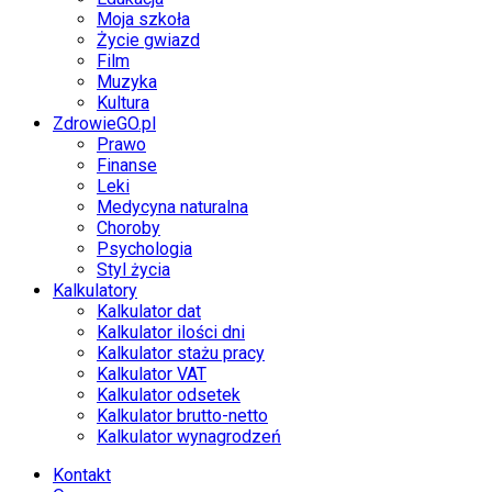
Moja szkoła
Życie gwiazd
Film
Muzyka
Kultura
ZdrowieGO.pl
Prawo
Finanse
Leki
Medycyna naturalna
Choroby
Psychologia
Styl życia
Kalkulatory
Kalkulator dat
Kalkulator ilości dni
Kalkulator stażu pracy
Kalkulator VAT
Kalkulator odsetek
Kalkulator brutto-netto
Kalkulator wynagrodzeń
Kontakt