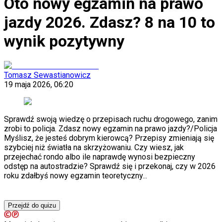
Oto nowy egzamin na prawo
KSEF
Auto
jazdy 2026. Zdasz? 8 na 10 to
Aktualności
Auta ekologiczne
wynik pozytywny
Automotive
Jednoślady
Drogi
Na wakacje
Tomasz Sewastianowicz
Paliwo
19 maja 2026, 06:20
Porady
Premiery
Testy
Życie gwiazd
Sprawdź swoją wiedzę o przepisach ruchu drogowego, zanim
Aktualności
zrobi to policja. Zdasz nowy egzamin na prawo jazdy?
/
Policja
Plotki
Myślisz, że jesteś dobrym kierowcą? Przepisy zmieniają się
Telewizja
szybciej niż światła na skrzyżowaniu. Czy wiesz, jak
Hity internetu
przejechać rondo albo ile naprawdę wynosi bezpieczny
Edukacja
odstęp na autostradzie? Sprawdź się i przekonaj, czy w 2026
Aktualności
roku zdałbyś nowy egzamin teoretyczny...
Matura
Kobieta
Aktualności
Przejdź do quizu
Moda
Uroda