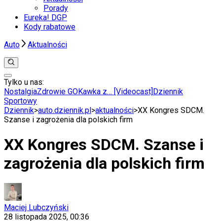
Porady
Eureka! DGP
Kody rabatowe
Auto
Aktualności
Tylko u nas:
Anuluj
Wiadomości
Nostalgia
Zdrowie GO
Kawka z… [Videocast]
Dziennik
Kraj
Sportowy
Świat
Dziennik
>
auto.dziennik.pl
>
aktualności
>
XX Kongres SDCM.
Polityka
Szanse i zagrożenia dla polskich firm
Nauka
Ciekawostki
XX Kongres SDCM. Szanse i
Gospodarka
Aktualności
zagrożenia dla polskich firm
Emerytury
Finanse
Praca
Podatki
Twoje finanse
Maciej Lubczyński
Finanse
28 listopada 2025, 00:36