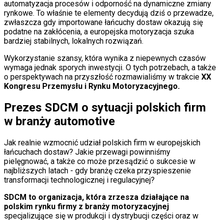
automatyzacja procesów i odporność na dynamiczne zmiany
Porady
rynkowe. To właśnie te elementy decydują dziś o przewadze,
Święta
zwłaszcza gdy importowane łańcuchy dostaw okazują się
Sport
podatne na zakłócenia, a europejska motoryzacja szuka
Piłka nożna
bardziej stabilnych, lokalnych rozwiązań.
Siatkówka
Tenis
Wykorzystanie szansy, która wynika z niepewnych czasów
F1
wymaga jednak sporych inwestycji. O tych potrzebach, a także
Kolarstwo
o perspektywach na przyszłość rozmawialiśmy w trakcie
XX
Koszykówka
Kongresu Przemysłu i Rynku Motoryzacyjnego.
Lekkoatletyka
Nostalgia
Prezes SDCM o sytuacji polskich firm
Łamigłówki
Kartka z kalendarza
w branży automotive
Kultowe przeboje
Porady z tamtych lat
Jak realnie wzmocnić udział polskich firm w europejskich
Wtedy się działo
łańcuchach dostaw? Jakie przewagi powinniśmy
Silver news
pielęgnować, a także co może przesądzić o sukcesie w
Ogród
najbliższych latach - gdy branżę czeka przyspieszenie
Gotowanie
transformacji technologicznej i regulacyjnej?
Porady
Przepisy
SDCM to organizacja, która zrzesza działające na
Podróże
polskim rynku firmy z branży motoryzacyjnej
Polska
specjalizujące się w produkcji i dystrybucji części oraz w
Europa