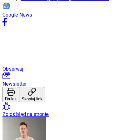
Internet
Nauka
Programy
Google News
Sprzęt
Muzyka
Aktualności
Koncerty
Recenzje
Zapowiedzi
Kultura
Aktualności
Książki
Obserwuj
Sztuka
Teatr
Newsletter
Magia
Horoskopy
Numerologia
Drukuj
Skopiuj link
Sennik
Kody rabatowe
Zgłoś błąd na stronie
gazetaprawna.pl
Forsal.pl
INFOR.pl
ZdrowieGO.pl