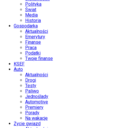
Polityka
Świat
Media
Historia
Gospodarka
Aktualności
Emerytury
Finanse
Praca
Podatki
Twoje finanse
KSEF
Auto
Aktualności
Drogi
Testy
Paliwo
Jednoślady
Automotive
Premiery
Porady
Na wakacje
Życie gwiazd