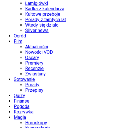
Łamigłówki
Kartka z kalendarza
Kultowe przeboje
Porady z tamtych lat
Wtedy się działo
Silver news
Ogród
Film
Aktualności
Nowości VOD
Oscary
Premiery
Recenzje
Zwiastuny
Gotowanie
Porady
Przepisy
Quizy
Finanse
Pogoda
Rozrywka
Magia
Horoskopy