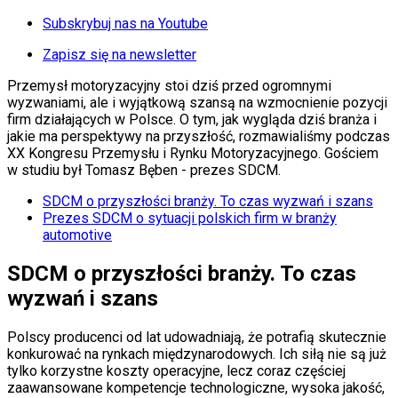
KSEF
Auto
Subskrybuj nas na Youtube
Aktualności
Auta ekologiczne
Zapisz się na newsletter
Automotive
Jednoślady
Przemysł motoryzacyjny stoi dziś przed ogromnymi
Drogi
wyzwaniami, ale i wyjątkową szansą na wzmocnienie pozycji
Na wakacje
firm działających w Polsce. O tym, jak wygląda dziś branża i
Paliwo
jakie ma perspektywy na przyszłość, rozmawialiśmy podczas
Porady
XX Kongresu Przemysłu i Rynku Motoryzacyjnego. Gościem
Premiery
w studiu był Tomasz Bęben - prezes SDCM.
Testy
SDCM o przyszłości branży. To czas wyzwań i szans
Życie gwiazd
Prezes SDCM o sytuacji polskich firm w branży
Aktualności
automotive
Plotki
Telewizja
SDCM o przyszłości branży. To czas
Hity internetu
Edukacja
wyzwań i szans
Aktualności
Matura
Polscy producenci od lat udowadniają, że potrafią skutecznie
Kobieta
konkurować na rynkach międzynarodowych. Ich siłą nie są już
Aktualności
tylko korzystne koszty operacyjne, lecz coraz częściej
Moda
zaawansowane kompetencje technologiczne, wysoka jakość,
Uroda