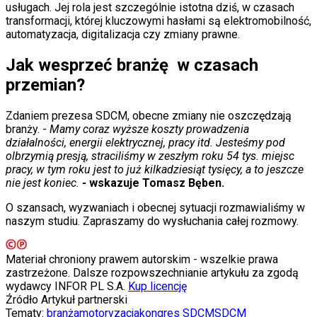
usługach. Jej rola jest szczególnie istotna dziś, w czasach
Świat
transformacji, której kluczowymi hasłami są elektromobilność,
Ubezpieczenie
automatyzacja, digitalizacja czy zmiany prawne.
Moja szkoła
Pogoda
Jak wesprzeć branżę
w czasach
Moto
Quizy
przemian?
Zdrowie
Choroby
Zdaniem prezesa SDCM, obecne zmiany nie oszczędzają
Profilaktyka
branży. -
Mamy coraz wyższe koszty prowadzenia
Diety
działalności, energii elektrycznej, pracy itd. Jesteśmy pod
Nieruchomości
olbrzymią presją, straciliśmy w zeszłym roku 54 tys. miejsc
Budowa i remont
pracy, w tym roku jest to już kilkadziesiąt tysięcy, a to jeszcze
Architektura i design
nie jest koniec.
-
wskazuje Tomasz Bęben.
Kupno i wynajem
Film
O szansach, wyzwaniach i obecnej sytuacji rozmawialiśmy w
Aktualności
naszym studiu. Zapraszamy do wysłuchania całej rozmowy.
Premiery
Recenzje
Rozrywka
Materiał chroniony prawem autorskim - wszelkie prawa
Technologia
zastrzeżone. Dalsze rozpowszechnianie artykułu za zgodą
Aktualności
wydawcy INFOR PL S.A.
Kup licencję
Aplikacje mobilne
Źródło
Artykuł partnerski
Gry
Tematy:
branża
motoryzacja
kongres SDCM
SDCM