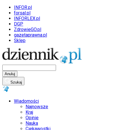
INFOR.pl
forsal.pl
INFORLEX.pl
DGP
ZdrowieGO.pl
gazetaprawna.pl
Sklep
Anuluj
Szukaj
Wiadomości
Najnowsze
Kraj
Opinie
Nauka
Ciekawostki