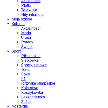
Aktualności
Plotki
Telewizja
Hity internetu
Moja szkoła
Kobieta
Aktualności
Moda
Uroda
Porady
Święta
Sport
Piłka nożna
Siatkówka
Sporty zimowe
Tenis
Boks
F1
Igrzyska olimpijskie
Kolarstwo
Koszykówka
Lekkoatletyka
Żużel
Nostalgia