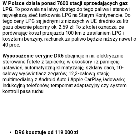
W Polsce działa ponad 7600 stacji sprzedających gaz
LPG.
To pozwala na łatwy dostęp do tego paliwa i stanowi
największą sieć tankownia LPG na Starym Kontynencie. Do
tego ceny LPG są jednymi z niższych w UE: średnio za litr
gazu obecnie płacimy ok. 2,59 zł. To z kolei oznacza, że
porównując koszt przejazdu 100 km z zasilaniem LPG i
kosztami benzyny, rachunek za paliwo będzie niższy nawet o
40 proc.
Wyposażenie seryjne DR6
obejmuje m.in. elektrycznie
sterowane fotele z tapicerką w ekoskóry i z pamięcią
ustawień, automatyczną klimatyzację, szklany dach, 10-
calowy wyświetlacz zegarów, 12,3-calową stację
multimedialną z Android Auto i Apple CarPlay, ładowarkę
indukcyjną telefonów, tempomat adaptacyjny czy system
kontroli pasa ruchu.
DR6 kosztuje od 119 000 zł