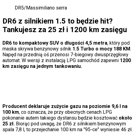
DR5
/
Massimiliano serra
DR6 z silnikiem 1.5 to będzie hit?
Tankujesz za 25 zł i 1200 km zasięgu
DR6 to kompaktowy SUV o długości 4,5 metra
, który pod
maska skrywa benzynowy silnik
1.5 Turbo o mocy 188 KM
.
Napęd na przednią oś przenosi 7-biegowy dwusprzęgłowy
automat. W wersji z instalacją LPG samochód zapewni
1200
km zasięgu na jednym tankowaniu.
Producent deklaruje zużycie gazu na poziomie 9,6 l na
100 km
, co oznacza, że przy obecnych cenach LPG
pokonanie autem takiego dystansu będzie kosztować
około
25 zł.
Biorąc pod uwagę, że DR6 z silnikiem benzynowym
spala 7,8 l, to przejechanie 100 km na "95-ce" wyniesie 46 zł.