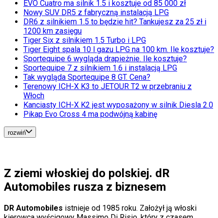
EVO Cuatro ma silnik 1.5 i kosztuje od 85 000 zł
Sport
Nowy SUV DR5 z fabryczną instalacją LPG
Piłka nożna
DR6 z silnikiem 1.5 to będzie hit? Tankujesz za 25 zł i
Siatkówka
1200 km zasięgu
Tenis
Tiger Six z silnikiem 1.5 Turbo i LPG
F1
Tiger Eight spala 10 l gazu LPG na 100 km. Ile kosztuje?
Kolarstwo
Sportequipe 6 wygląda drapieżnie. Ile kosztuje?
Koszykówka
Sportequipe 7 z silnikiem 1.6 i instalacją LPG
Lekkoatletyka
Tak wygląda Sportequipe 8 GT. Cena?
Nostalgia
Terenowy ICH-X K3 to JETOUR T2 w przebraniu z
Łamigłówki
Włoch
Kartka z kalendarza
Kanciasty ICH-X K2 jest wyposażony w silnik Diesla 2.0
Kultowe przeboje
Pikap Evo Cross 4 ma podwójną kabinę
Porady z tamtych lat
Wtedy się działo
Silver news
rozwiń
Ogród
Gotowanie
Porady
Przepisy
Z ziemi włoskiej do polskiej. dR
Podróże
Automobiles rusza z biznesem
Polska
Europa
Świat
DR Automobiles
istnieje od 1985 roku. Założył ją włoski
Ubezpieczenie
kierowca wyścigowy Massimo Di Risio, który z czasem