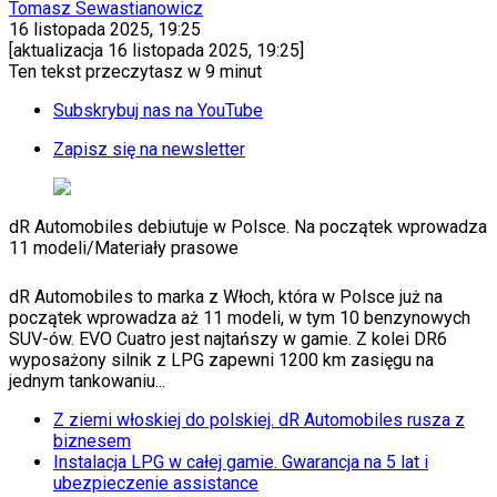
Tomasz Sewastianowicz
Auta ekologiczne
16 listopada 2025, 19:25
Automotive
[aktualizacja
16 listopada 2025, 19:25
]
Jednoślady
Ten tekst przeczytasz w
9 minut
Drogi
Na wakacje
Subskrybuj nas na YouTube
Paliwo
Porady
Zapisz się na newsletter
Premiery
Testy
Życie gwiazd
dR Automobiles debiutuje w Polsce. Na początek wprowadza
Aktualności
11 modeli
/
Materiały prasowe
Plotki
Telewizja
Hity internetu
dR Automobiles to marka z Włoch, która w Polsce już na
Edukacja
początek wprowadza aż 11 modeli, w tym 10 benzynowych
Aktualności
SUV-ów. EVO Cuatro jest najtańszy w gamie. Z kolei DR6
Matura
wyposażony silnik z LPG zapewni 1200 km zasięgu na
Kobieta
jednym tankowaniu...
Aktualności
Z ziemi włoskiej do polskiej. dR Automobiles rusza z
Moda
biznesem
Uroda
Instalacja LPG w całej gamie. Gwarancja na 5 lat i
Porady
ubezpieczenie assistance
Święta