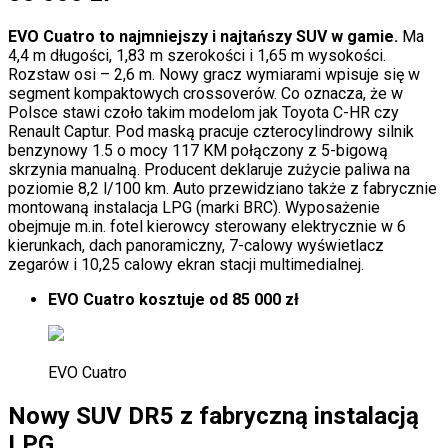
EVO Cuatro to najmniejszy i najtańszy SUV w gamie.
Ma
4,4 m długości, 1,83 m szerokości i 1,65 m wysokości.
Rozstaw osi – 2,6 m. Nowy gracz wymiarami wpisuje się w
segment kompaktowych crossoverów. Co oznacza, że w
Polsce stawi czoło takim modelom jak Toyota C-HR czy
Renault Captur. Pod maską pracuje czterocylindrowy silnik
benzynowy 1.5 o mocy 117 KM połączony z 5-bigową
skrzynia manualną. Producent deklaruje zużycie paliwa na
poziomie 8,2 l/100 km. Auto przewidziano także z fabrycznie
montowaną instalacja LPG (marki BRC). Wyposażenie
obejmuje m.in. fotel kierowcy sterowany elektrycznie w 6
kierunkach, dach panoramiczny, 7-calowy wyświetlacz
zegarów i 10,25 calowy ekran stacji multimedialnej.
EVO Cuatro kosztuje od 85 000 zł
EVO Cuatro
Nowy SUV DR5 z fabryczną instalacją
LPG