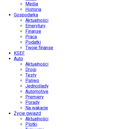
Media
Historia
Gospodarka
Aktualności
Emerytury
Finanse
Praca
Podatki
Twoje finanse
KSEF
Auto
Aktualności
Drogi
Testy
Paliwo
Jednoślady
Automotive
Premiery
Porady
Na wakacje
Życie gwiazd
Aktualności
Plotki