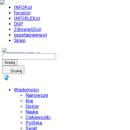
INFOR.pl
forsal.pl
INFORLEX.pl
DGP
ZdrowieGO.pl
gazetaprawna.pl
Sklep
Anuluj
Szukaj
Wiadomości
Najnowsze
Kraj
Opinie
Nauka
Ciekawostki
Polityka
Świat