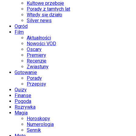
Kultowe przeboje
Porady z tamtych lat
Wtedy się działo
Silver news
Ogród
Film
Aktualności
Nowości VOD
Oscary
Premiery
Recenzje
Zwiastuny
Gotowanie
Porady
Przepisy
Quizy
Finanse
Pogoda
Rozrywka
Magia
Horoskopy
Numerologia
Sennik
Moto