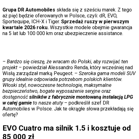
Programy
Sprzęt
Grupa DR Automobiles
składa się z sześciu marek. Z tego
Muzyka
aż pięć będzie oferowanych w Polsce, czyli: dR, EVO,
Aktualności
Sportequipe, ICH-X i Tiger.
Sprzedaż ruszy w pierwszym
Koncerty
kwartale 2026 roku.
Wszystkie modele obejmie gwarancja
Recenzje
na 5 lat lub 100 000 km oraz ubezpieczenie assistance.
Zapowiedzi
Kultura
Aktualności
Książki
Sztuka
– Bardzo się cieszę, że wracam do Polski, aby rozwijać ten
Teatr
projekt –
powiedział Alessandro Renda, który wcześniej nad
Magia
Wisłą zarządzał marką Peugeot. –
Szeroka gama modeli SUV
Horoskopy
grupy idealnie odpowiada potrzebom polskich klientów.
Numerologia
Włoski styl, nowoczesne technologie, maksymalne
Sennik
bezpieczeństwo, bogate wyposażenie seryjne oraz
Kody rabatowe
dostępność
silników z fabrycznie montowaną instalacją LPG
gazetaprawna.pl
w całej gamie
to nasze atuty
– podkreślił szef DR
Forsal.pl
Automobiles w Polsce. Jak te okrągłe słowa przekładają się
INFOR.pl
ofertę?
ZdrowieGO.pl
EVO Cuatro ma silnik 1.5 i kosztuje od
85 000 zł