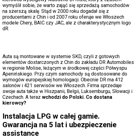
Moja szkoła
wymyślił sobie, że warto zająć się sprzedażą samochodów
Pogoda
na szerszą skalę. Stąd w 2000 roku dogadał się z
Moto
producentami z Chin i od 2007 roku oferuje we Włoszech
Quizy
modele Chery, BAIC czy JAC, ale z charakterystycznym logo
Zdrowie
dR.
Choroby
Profilaktyka
Diety
Nieruchomości
Auta są montowane w systemie SKD, czyli z gotowych
Budowa i remont
elementów dostarczonych z Chin do zakładu DR Automobiles
Architektura i design
w regionie Molise, leżącym w środkowej części Półwyspu
Kupno i wynajem
Apenińskiego. Przy czym samochody są dostosowane do
Film
wymogów europejskiej homologacji. Obecnie DR ma 412
Aktualności
salonów i 421 serwisów we Włoszech. Firma sprzedaje
Premiery
swoje auta także w Hiszpanii, Belgii, Luksemburgu, Słowacji i
Recenzje
Czechach. A teraz
wchodzi do Polski. Co dostana
Rozrywka
kierowcy?
Technologia
Aktualności
Instalacja LPG w całej gamie.
Aplikacje mobilne
Gry
Gwarancja na 5 lat i ubezpieczenie
Internet
assistance
Nauka