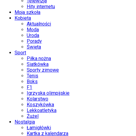
Telewizja
Hity internetu
Moja szkoła
Kobieta
Aktualności
Moda
Uroda
Porady
Święta
Sport
Piłka nożna
Siatkówka
Sporty zimowe
Tenis
Boks
F1
Igrzyska olimpijskie
Kolarstwo
Koszykówka
Lekkoatletyka
Żużel
Nostalgia
Łamigłówki
Kartka z kalendarza