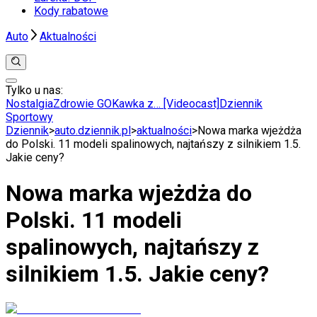
Kody rabatowe
Auto
Aktualności
Tylko u nas:
Anuluj
Wiadomości
Nostalgia
Zdrowie GO
Kawka z… [Videocast]
Dziennik
Kraj
Sportowy
Świat
Dziennik
>
auto.dziennik.pl
>
aktualności
>
Nowa marka wjeżdża
Polityka
do Polski. 11 modeli spalinowych, najtańszy z silnikiem 1.5.
Nauka
Jakie ceny?
Ciekawostki
Gospodarka
Nowa marka wjeżdża do
Aktualności
Emerytury
Polski. 11 modeli
Finanse
Praca
spalinowych, najtańszy z
Podatki
Twoje finanse
silnikiem 1.5. Jakie ceny?
Finanse
KSEF
Auto
Aktualności